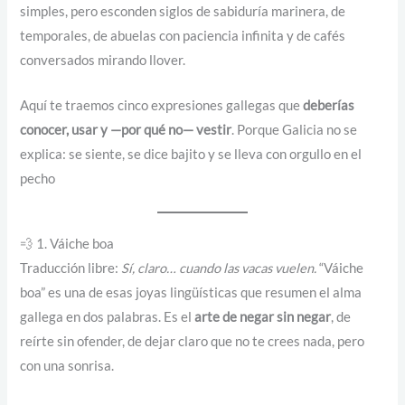
simples, pero esconden siglos de sabiduría marinera, de
T
s
temporales, de abuelas con paciencia infinita y de cafés
E
d
conversados mirando llover.
Ñ
e
O
1
Aquí te traemos cinco expresiones gallegas que
deberías
Q
4
conocer, usar y —por qué no— vestir
. Porque Galicia no se
U
,
explica: se siente, se dice bajito y se lleva con orgullo en el
E
5
pecho
M
0
A
R
€
💨 1. Váiche boa
C
h
Traducción libre:
Sí, claro… cuando las vacas vuelen.
“Váiche
H
a
boa” es una de esas joyas lingüísticas que resumen el alma
A
s
gallega en dos palabras. Es el
arte de negar sin negar
, de
R
t
reírte sin ofender, de dejar claro que no te crees nada, pero
c
a
con una sonrisa.
a
1