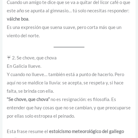
Cuando un amigo te dice que se va a quitar del licor café o que
n
6
este año se apunta al gimnasio… tú solo necesitas responder:
t
,
váiche boa
.
i
5
Es una expresión que suena suave, pero corta más que un
d
0
viento del norte.
a
d
€
☔ 2. Se chove, que chova
En Galicia llueve.
Y cuando no llueve… también está a punto de hacerlo. Pero
aquí no se maldice la lluvia: se acepta, se respeta y, si hace
falta, se brinda con ella.
“Se chove, que chova”
no es resignación: es filosofía. Es
entender que hay cosas que no se cambian, y que preocuparse
por ellas solo estropea el peinado.
Esta frase resume el
estoicismo meteorológico del gallego