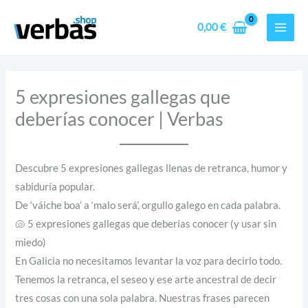
Ir
C
R
MAI
al
a
a
0,00
€
MEN
contenido
m
n
i
g
s
o
5 expresiones gallegas que
e
d
deberías conocer | Verbas
t
e
a
p
M
r
Descubre 5 expresiones gallegas llenas de retranca, humor y
A
e
sabiduría popular.
R
c
De ‘váiche boa’ a ‘malo será’, orgullo galego en cada palabra.
C
i
🐚 5 expresiones gallegas que deberías conocer (y usar sin
H
o
miedo)
O
s
En Galicia no necesitamos levantar la voz para decirlo todo.
Q
:
Tenemos la retranca, el seseo y ese arte ancestral de decir
U
d
tres cosas con una sola palabra. Nuestras frases parecen
E
e