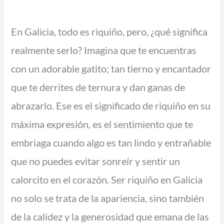
n
s
t
d
En Galicia, todo es riquiño, pero, ¿qué significa
i
e
realmente serlo? Imagina que te encuentras
d
1
a
5
con un adorable gatito; tan tierno y encantador
d
,
que te derrites de ternura y dan ganas de
4
abrazarlo. Ese es el significado de riquiño en su
0
máxima expresión, es el sentimiento que te
€
embriaga cuando algo es tan lindo y entrañable
h
que no puedes evitar sonreír y sentir un
a
s
calorcito en el corazón. Ser riquiño en Galicia
t
no solo se trata de la apariencia, sino también
a
1
de la calidez y la generosidad que emana de las